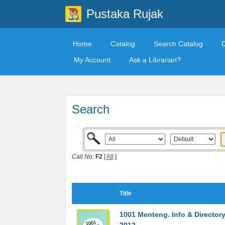
Pustaka Rujak
Home
Catalog
Search Catalog
My Account
Ask a Librarian?
Search
Call No:
F2
[
All
]
Title
1001 Menteng. Info & Director