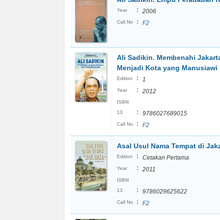
:
Year
2006
:
Call No
F2
Ali Sadikin. Membenahi Jakart
Menjadi Kota yang Manusiawi
:
Edition
1
:
Year
2012
ISBN
:
13
9786027689015
:
Call No
F2
Asal Usul Nama Tempat di Jak
:
Edition
Cetakan Pertama
:
Year
2011
ISBN
:
13
9786029625622
:
Call No
F2