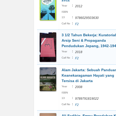
2012
:
Year
2012
ISBN
:
13
9786029503630
:
Call No
F2
3 1/2 Tahun Bekerja: Kuratorial
Arsip Seni & Propaganda
Pendudukan Jepang, 1942-19
:
Year
2018
:
Call No
F2
Alam Jakarta: Sebuah Pandua
Keanekaragaman Hayati yang
Tersisa di Jakarta
:
Year
2008
ISBN
:
13
9789791819022
:
Call No
F2
Ali Sadikin. Empu Peradaban 