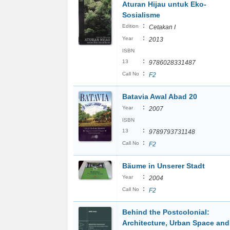
Aturan Hijau untuk Eko-
Sosialisme
:
Edition
Cetakan I
:
Year
2013
ISBN
:
13
9786028331487
:
Call No
F2
Batavia Awal Abad 20
:
Year
2007
ISBN
:
13
9789793731148
:
Call No
F2
Bäume in Unserer Stadt
:
Year
2004
:
Call No
F2
Behind the Postcolonial:
Architecture, Urban Space and