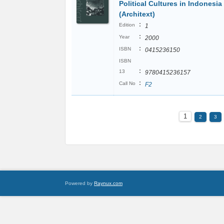
Political Cultures in Indonesia
(Architext)
:
Edition
1
:
Year
2000
:
ISBN
0415236150
ISBN
:
13
9780415236157
:
Call No
F2
1
2
3
Powered by
Raynux.com