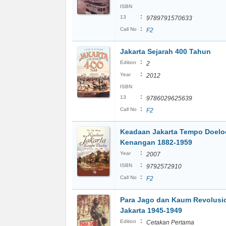
ISBN
:
13
9789791570633
:
Call No
F2
Jakarta Sejarah 400 Tahun
:
Edition
2
:
Year
2012
ISBN
:
13
9786029625639
:
Call No
F2
Keadaan Jakarta Tempo Doelo
Kenangan 1882-1959
:
Year
2007
:
ISBN
9792572910
:
Call No
F2
Para Jago dan Kaum Revolusi
Jakarta 1945-1949
:
Edition
Cetakan Pertama