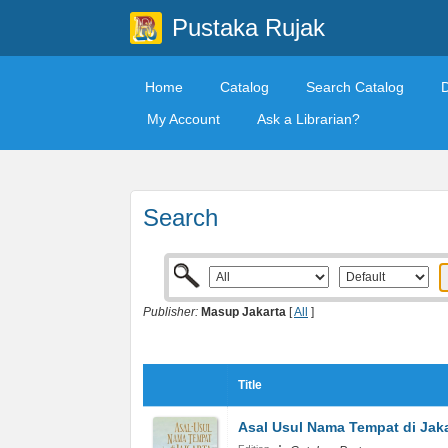
Pustaka Rujak
Home
Catalog
Search Catalog
My Account
Ask a Librarian?
Search
Publisher:
Masup Jakarta
[
All
]
Title
Asal Usul Nama Tempat di Jak