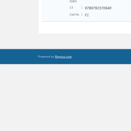
ISBN
:
13
9789791570640
:
Call No
F1
Powered by
Raynux.com