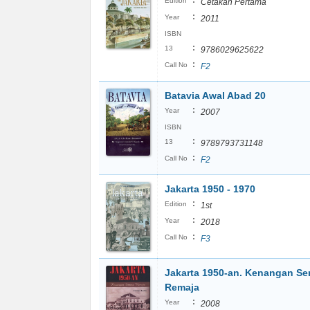
:
Edition
Cetakan Pertama
:
Year
2011
ISBN
:
13
9786029625622
:
Call No
F2
Batavia Awal Abad 20
:
Year
2007
ISBN
:
13
9789793731148
:
Call No
F2
Jakarta 1950 - 1970
:
Edition
1st
:
Year
2018
:
Call No
F3
Jakarta 1950-an. Kenangan S
Remaja
:
Year
2008