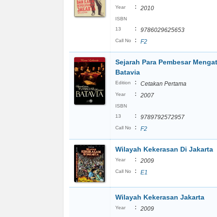
:
Year
2010
ISBN
:
13
9786029625653
:
Call No
F2
Sejarah Para Pembesar Mengat
Batavia
:
Edition
Cetakan Pertama
:
Year
2007
ISBN
:
13
9789792572957
:
Call No
F2
Wilayah Kekerasan Di Jakarta
:
Year
2009
:
Call No
E1
Wilayah Kekerasan Jakarta
:
Year
2009