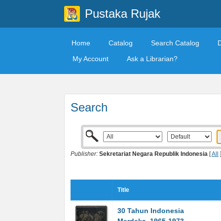
Pustaka Rujak
Home
Catalog
Search Catalog
My Account
Ask a Librarian?
Search
Publisher:
Sekretariat Negara Republik Indonesia
[
All
Title
30 Tahun Indonesia