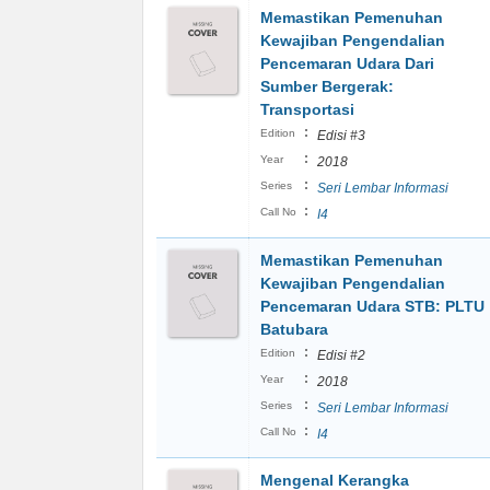
Memastikan Pemenuhan
Kewajiban Pengendalian
Pencemaran Udara Dari
Sumber Bergerak:
Transportasi
:
Edition
Edisi #3
:
Year
2018
:
Series
Seri Lembar Informasi
:
Call No
I4
Memastikan Pemenuhan
Kewajiban Pengendalian
Pencemaran Udara STB: PLTU
Batubara
:
Edition
Edisi #2
:
Year
2018
:
Series
Seri Lembar Informasi
:
Call No
I4
Mengenal Kerangka