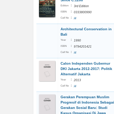
Since C.1200
:
Edition
3rd Edition
:
ISBN
0333800990
:
Call No
I4
Architectural Conservation in
Bali
:
Year
1990
:
ISBN
9794201421
:
Call No
I4
Calon Independen Gubernur
DKI Jakarta 2012-2017: Politik
Alternatif Jakarta
:
Year
2013
:
Call No
I4
Gerakan Perempuan Muslim
Progresif di Indonesia Sebagai
Gerakan Sosial Baru: Studi
Kasus Organisasi Di Jawa