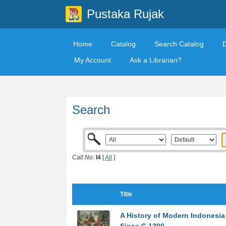
Pustaka Rujak
Home
Catalog
Search Catalog
My Account
Ask a Librarian?
Search
Call No:
I4
[
All
]
Title
A History of Modern Indonesia