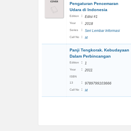
Pengaturan Pencemaran
Udara di Indonesia
:
Edition
Edisi #1
:
Year
2018
:
Series
Seri Lembar Informasi
:
Call No
I4
Panji Tengkorak. Kebudayaan
Dalam Perbincangan
:
Edition
1
:
Year
2011
ISBN
:
13
9789799103666
:
Call No
I4