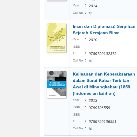
:
Year
2014
:
Call No
I4
Iman dan Diplomasi: Serpihan
Sejarah Kerajaan Bima
:
Year
2010
ISBN
:
13
9789799102379
:
Call No
I4
Kelisanan dan Keberaksaraan
dalam Surat Kabar Terbitan
Awal di Minangkabau (1859
(Indonesian Edition)
:
Year
2013
:
ISBN
9799106559
ISBN
:
13
9789799106551
:
Call No
I4